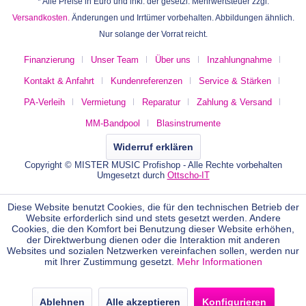
* Alle Preise in Euro und inkl. der gesetzl. Mehrwertsteuer zzgl.
Versandkosten.
Änderungen und Irrtümer vorbehalten. Abbildungen ähnlich.
Nur solange der Vorrat reicht.
Finanzierung
Unser Team
Über uns
Inzahlungnahme
Kontakt & Anfahrt
Kundenreferenzen
Service & Stärken
PA-Verleih
Vermietung
Reparatur
Zahlung & Versand
MM-Bandpool
Blasinstrumente
Widerruf erklären
Copyright © MISTER MUSIC Profishop - Alle Rechte vorbehalten
Umgesetzt durch
Ottscho-IT
Diese Website benutzt Cookies, die für den technischen Betrieb der
Website erforderlich sind und stets gesetzt werden. Andere
Cookies, die den Komfort bei Benutzung dieser Website erhöhen,
der Direktwerbung dienen oder die Interaktion mit anderen
Websites und sozialen Netzwerken vereinfachen sollen, werden nur
mit Ihrer Zustimmung gesetzt.
Mehr Informationen
Ablehnen
Alle akzeptieren
Konfigurieren