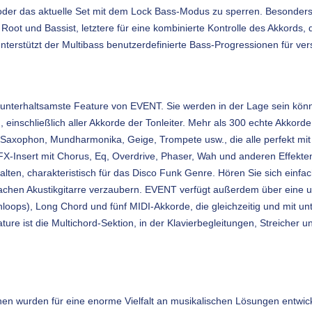
der das aktuelle Set mit dem Lock Bass-Modus zu sperren. Besonders ra
Root und Bassist, letztere für eine kombinierte Kontrolle des Akkord
 unterstützt der Multibass benutzerdefinierte Bass-Progressionen für ve
g unterhaltsamste Feature von EVENT. Sie werden in der Lage sein kön
n, einschließlich aller Akkorde der Tonleiter. Mehr als 300 echte Akkor
Saxophon, Mundharmonika, Geige, Trompete usw., die alle perfekt mit M
FX-Insert mit Chorus, Eq, Overdrive, Phaser, Wah und anderen Effekte
halten, charakteristisch für das Disco Funk Genre. Hören Sie sich ein
fachen Akustikgitarre verzaubern. EVENT verfügt außerdem über eine u
nloops), Long Chord und fünf MIDI-Akkorde, die gleichzeitig und mit u
re ist die Multichord-Sektion, in der Klavierbegleitungen, Streicher 
onen wurden für eine enorme Vielfalt an musikalischen Lösungen entwic