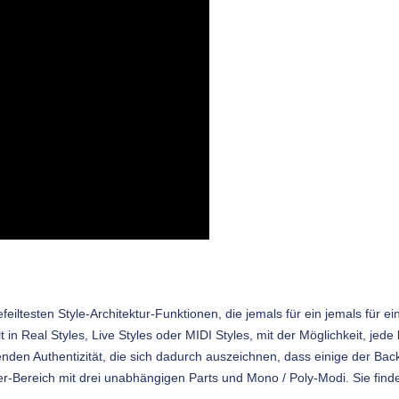
ltesten Style-Architektur-Funktionen, die jemals für ein jemals für e
lt in Real Styles, Live Styles oder MIDI Styles, mit der Möglichkeit, je
enden Authentizität, die sich dadurch auszeichnen, dass einige der Bac
er-Bereich mit drei unabhängigen Parts und Mono / Poly-Modi. Sie find