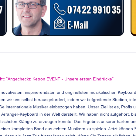
cht: "Angecheckt: Ketron EVENT - Unsere ersten Eindrücke"
nnovativsten, inspirierendsten und originellsten musikalischen Keyboar
n wir uns selbst herausgefordert, indem wir tiefgreifende Studien, in
e internationale Musiker einbezogen haben. Unser Ziel ist es, Profis 
 Arranger-Keyboard in der Welt darstellt. Wir haben nicht aufgehört, bi
stischsten Klänge zu erzeugen konnte. Das Ergebnis unserer harten und
n einer kompletten Band aus echten Musikern zu spielen. Jetzt können 
len, dass ein Jazz-Trio hinter Ihnen spielt. Wenn Sie Tanzmusik liebe