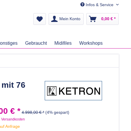
Infos & Service
Mein Konto
0,00 € *
onstiges
Gebraucht
Midifiles
Workshops
mit 76
00 € *
4.998,00 € *
(4% gespart)
. Versandkosten
auf Anfrage