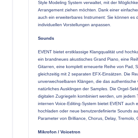
Style Modeling System verwaltet, mit der Möglichk
Arrangement ziehen möchten. Dank einer einfachen
auch ein erweiterbares Instrument: Sie können es
individuellen Vorstellungen anpassen.
Sounds
EVENT bietet erstklassige Klangqualität und hochk
ein brandneues akustisches Grand Piano, eine Reihe
Gitarren, eine komplett erneuerte Reihe von Pad, S
gleichzeitig mit 2 separaten EFX-Einsätzen. Die R
unverwechselbaren Klängen, die das authentische Ge
natürliches Ausklingen der Samples. Die Orgel-Sekt
digitalen Zugriegeln kombiniert werden, um jedem
internen Voice-Editing-System bietet EVENT auch
hochladen oder neue benutzerdefinierte Sounds au
Parameter von Brilliance, Chorus, Delay, Tremolo,
Mikrofon / Voicetron