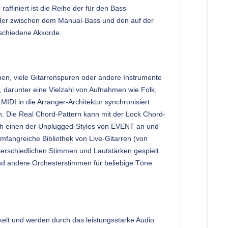
ffiniert ist die Reihe der für den Bass
s, der zwischen dem Manual-Bass und den auf der
rschiedene Akkorde.
nen, viele Gitarrenspuren oder andere Instrumente
de, darunter eine Vielzahl von Aufnahmen wie Folk,
IDI in die Arranger-Architektur synchronisiert
n. Die Real Chord-Pattern kann mit der Lock Chord-
fach einen der Unplugged-Styles von EVENT an und
mfangreiche Bibliothek von Live-Gitarren (von
nterschiedlichen Stimmen und Lautstärken gespielt
und andere Orchesterstimmen für beliebige Töne
kelt und werden durch das leistungsstarke Audio