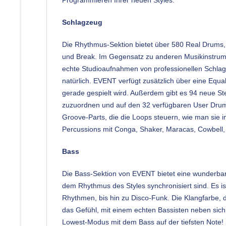
Schlagzeug
Die Rhythmus-Sektion bietet über 580 Real Drums, k
und Break. Im Gegensatz zu anderen Musikinstrume
echte Studioaufnahmen von professionellen Schlagz
natürlich. EVENT verfügt zusätzlich über eine Equa
gerade gespielt wird. Außerdem gibt es 94 neue S
zuzuordnen und auf den 32 verfügbaren User Drum
Groove-Parts, die die Loops steuern, wie man sie im
Percussions mit Conga, Shaker, Maracas, Cowbell,
Bass
Die Bass-Sektion von EVENT bietet eine wunderbar
dem Rhythmus des Styles synchronisiert sind. Es ist
Rhythmen, bis hin zu Disco-Funk. Die Klangfarbe, d
das Gefühl, mit einem echten Bassisten neben sich
Lowest-Modus mit dem Bass auf der tiefsten Note! 