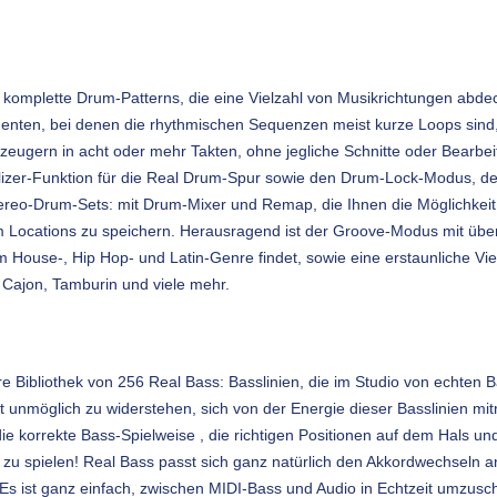
omplette Drum-Patterns, die eine Vielzahl von Musikrichtungen abdecke
nten, bei denen die rhythmischen Sequenzen meist kurze Loops sind,
eugern in acht oder mehr Takten, ohne jegliche Schnitte oder Bearbeit
lizer-Funktion für die Real Drum-Spur sowie den Drum-Lock-Modus, der
tereo-Drum-Sets: mit Drum-Mixer und Remap, die Ihnen die Möglichkei
 Locations zu speichern. Herausragend ist der Groove-Modus mit übe
 House-, Hip Hop- und Latin-Genre findet, sowie eine erstaunliche Viel
 Cajon, Tamburin und viele mehr.
e Bibliothek von 256 Real Bass: Basslinien, die im Studio von echten
 unmöglich zu widerstehen, sich von der Energie dieser Basslinien mitr
ie korrekte Bass-Spielweise , die richtigen Positionen auf dem Hals u
 zu spielen! Real Bass passt sich ganz natürlich den Akkordwechseln a
Es ist ganz einfach, zwischen MIDI-Bass und Audio in Echtzeit umzusc