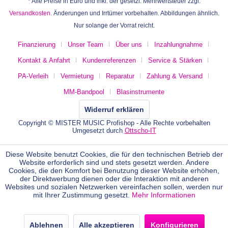
* Alle Preise in Euro und inkl. der gesetzl. Mehrwertsteuer zzgl.
Versandkosten.
Änderungen und Irrtümer vorbehalten. Abbildungen ähnlich.
Nur solange der Vorrat reicht.
Finanzierung
Unser Team
Über uns
Inzahlungnahme
Kontakt & Anfahrt
Kundenreferenzen
Service & Stärken
PA-Verleih
Vermietung
Reparatur
Zahlung & Versand
MM-Bandpool
Blasinstrumente
Widerruf erklären
Copyright © MISTER MUSIC Profishop - Alle Rechte vorbehalten
Umgesetzt durch
Ottscho-IT
Diese Website benutzt Cookies, die für den technischen Betrieb der
Website erforderlich sind und stets gesetzt werden. Andere
Cookies, die den Komfort bei Benutzung dieser Website erhöhen,
der Direktwerbung dienen oder die Interaktion mit anderen
Websites und sozialen Netzwerken vereinfachen sollen, werden nur
mit Ihrer Zustimmung gesetzt.
Mehr Informationen
Ablehnen
Alle akzeptieren
Konfigurieren