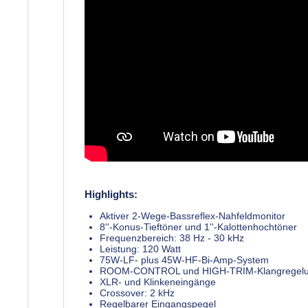
Highlights:
Aktiver 2-Wege-Bassreflex-Nahfeldmonitor
8''-Konus-Tieftöner und 1''-Kalottenhochtöner
Frequenzbereich: 38 Hz - 30 kHz
Leistung: 120 Watt
75W-LF- plus 45W-HF-Bi-Amp-System
ROOM-CONTROL und HIGH-TRIM-Klangregel
XLR- und Klinkeneingänge
Crossover: 2 kHz
Regelbarer Eingangspegel