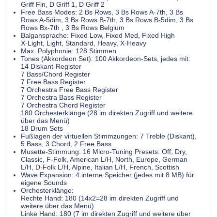
Griff Fin, D Griff 1, D Griff 2
Free Bass Modes: 2 Bs Rows, 3 Bs Rows A-7th, 3 Bs
Rows A-5dim, 3 Bs Rows B-7th, 3 Bs Rows B-5dim, 3 Bs
Rows Bx-7th , 3 Bs Rows Belgium
Balgansprache: Fixed Low, Fixed Med, Fixed High
X-Light, Light, Standard, Heavy, X-Heavy
Max. Polyphonie: 128 Stimmen
Tones (Akkordeon Set): 100 Akkordeon-Sets, jedes mit:
14 Diskant-Register
7 Bass/Chord Register
7 Free Bass Register
7 Orchestra Free Bass Register
7 Orchestra Bass Register
7 Orchestra Chord Register
180 Orchesterklänge (28 im direkten Zugriff und weitere
über das Menü)
18 Drum Sets
Fußlagen der virtuellen Stimmzungen: 7 Treble (Diskant),
5 Bass, 3 Chord, 2 Free Bass
Musette-Stimmung: 16 Micro-Tuning Presets: Off, Dry,
Classic, F-Folk, American L/H, North, Europe, German
L/H, D-Folk L/H, Alpine, Italian L/H, French, Scottish
Wave Expansion: 4 interne Speicher (jedes mit 8 MB) für
eigene Sounds
Orchesterklänge:
Rechte Hand: 180 (14x2=28 im direkten Zugriff und
weitere über das Menü)
Linke Hand: 180 (7 im direkten Zugriff und weitere über