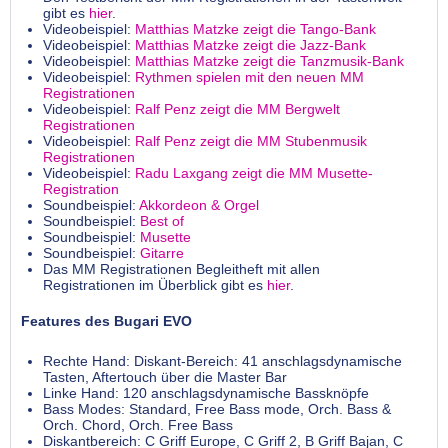
gibt es
hier
.
Videobeispiel:
Matthias Matzke zeigt die Tango-Bank
Videobeispiel:
Matthias Matzke zeigt die Jazz-Bank
Videobeispiel:
Matthias Matzke zeigt die Tanzmusik-Bank
Videobeispiel:
Rythmen spielen mit den neuen MM
Registrationen
Videobeispiel:
Ralf Penz zeigt die MM Bergwelt
Registrationen
Videobeispiel:
Ralf Penz zeigt die MM Stubenmusik
Registrationen
Videobeispiel:
Radu Laxgang zeigt die MM Musette-
Registration
Soundbeispiel:
Akkordeon & Orgel
Soundbeispiel:
Best of
Soundbeispiel:
Musette
Soundbeispiel:
Gitarre
Das MM Registrationen Begleitheft mit allen
Registrationen im Überblick gibt es
hier
.
Features des Bugari EVO
Rechte Hand: Diskant-Bereich: 41 anschlagsdynamische
Tasten, Aftertouch über die Master Bar
Linke Hand: 120 anschlagsdynamische Bassknöpfe
Bass Modes: Standard, Free Bass mode, Orch. Bass &
Orch. Chord, Orch. Free Bass
Diskantbereich: C Griff Europe, C Griff 2, B Griff Bajan, C