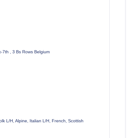
-7th , 3 Bs Rows Belgium
 L/H, Alpine, Italian L/H, French, Scottish