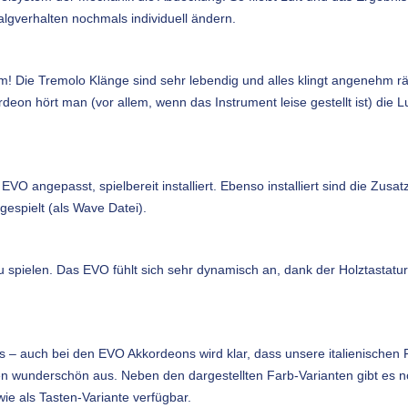
algverhalten nochmals individuell ändern.
arm! Die Tremolo Klänge sind sehr lebendig und alles klingt angenehm 
rdeon hört man (vor allem, wenn das Instrument leise gestellt ist) die
EVO angepasst, spielbereit installiert. Ebenso installiert sind die Zus
spielt (als Wave Datei).
 spielen. Das EVO fühlt sich sehr dynamisch an, dank der Holztastatur
us – auch bei den EVO Akkordeons wird klar, dass unsere italienisch
wunderschön aus. Neben den dargestellten Farb-Varianten gibt es noc
ie als Tasten-Variante verfügbar.