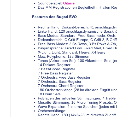
Soundbeispiel:
Gitarre
Das MM Registrationen Begleitheft mit allen Reg
Features des Bugari EVO
Rechte Hand: Diskant-Bereich: 41 anschlagsdyn
Linke Hand: 120 anschlagsdynamische Basskn
Bass Modes: Standard, Free Bass mode, Orch. 
Diskantbereich: C Griff Europe, C Griff 2, B Griff 
Free Bass Modes: 2 Bs Rows, 3 Bs Rows A-7th,
Balgansprache: Fixed Low, Fixed Med, Fixed H
X-Light, Light, Standard, Heavy, X-Heavy
Max. Polyphonie: 128 Stimmen
Tones (Akkordeon Set): 100 Akkordeon-Sets, je
14 Diskant-Register
7 Bass/Chord Register
7 Free Bass Register
7 Orchestra Free Bass Register
7 Orchestra Bass Register
7 Orchestra Chord Register
180 Orchesterklänge (28 im direkten Zugriff un
18 Drum Sets
Fußlagen der virtuellen Stimmzungen: 7 Treble 
Musette-Stimmung: 16 Micro-Tuning Presets: Off,
Wave Expansion: 4 interne Speicher (jedes mit
Orchesterklänge:
Rechte Hand: 180 (14x2=28 im direkten Zugriff