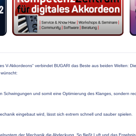
des V-Akkordeons“ verbindet BUGARI das Beste aus beiden Welten: Die
 wünscht:
gen Schwingungen und somit eine Optimierung des Klanges, sondern red
Mechanik eingebaut wird, lässt sich extrem schnell und sauber spielen.
elsystem der Mechanik die Abdeckung. So fließt Luft und das Ergebnis 