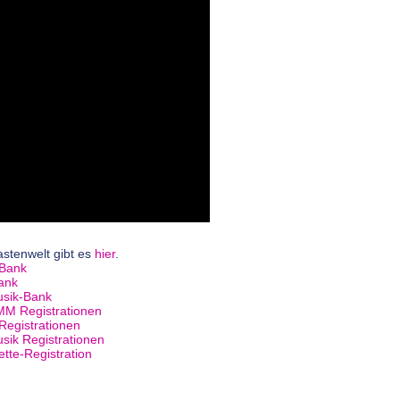
astenwelt gibt es
hier
.
-Bank
Bank
usik-Bank
MM Registrationen
Registrationen
sik Registrationen
tte-Registration