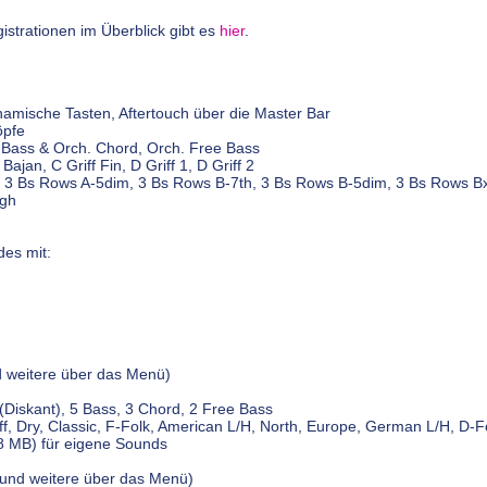
istrationen im Überblick gibt es
hier
.
amische Tasten, Aftertouch über die Master Bar
öpfe
Bass & Orch. Chord, Orch. Free Bass
Bajan, C Griff Fin, D Griff 1, D Griff 2
 3 Bs Rows A-5dim, 3 Bs Rows B-7th, 3 Bs Rows B-5dim, 3 Bs Rows Bx
igh
des mit:
d weitere über das Menü)
(Diskant), 5 Bass, 3 Chord, 2 Free Bass
 Dry, Classic, F-Folk, American L/H, North, Europe, German L/H, D-Folk
 8 MB) für eigene Sounds
 und weitere über das Menü)