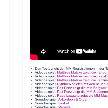
Den Testbericht der MM Registrationen in der T
Videobeispiel:
Matthias Matzke zeigt die Tango
Videobeispiel:
Matthias Matzke zeigt die Jazz-
Videobeispiel:
Matthias Matzke zeigt die Tanzm
Videobeispiel:
Rythmen spielen mit den neuen 
Videobeispiel:
Ralf Penz zeigt die MM Bergwelt 
Videobeispiel:
Ralf Penz zeigt die MM Stubenmu
Videobeispiel:
Radu Laxgang zeigt die MM Muse
Soundbeispiel:
Akkordeon & Orgel
Soundbeispiel:
Best of
Soundbeispiel:
Musette