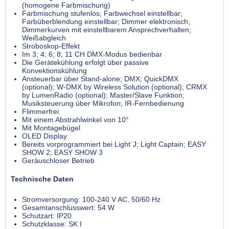
(homogene Farbmischung)
Farbmischung stufenlos; Farbwechsel einstellbar;
Farbüberblendung einstellbar; Dimmer elektronisch;
Dimmerkurven mit einstellbarem Ansprechverhalten;
Weißabgleich
Stroboskop-Effekt
Im 3; 4; 6; 8; 11 CH DMX-Modus bedienbar
Die Gerätekühlung erfolgt über passive
Konvektionskühlung
Ansteuerbar über Stand-alone; DMX; QuickDMX
(optional); W-DMX by Wireless Solution (optional); CRMX
by LumenRadio (optional); Master/Slave Funktion;
Musiksteuerung über Mikrofon; IR-Fernbedienung
Flimmerfrei
Mit einem Abstrahlwinkel von 10°
Mit Montagebügel
OLED Display
Bereits vorprogrammiert bei Light´J; Light Captain; EASY
SHOW 2; EASY SHOW 3
Geräuschloser Betrieb
Technische Daten
Stromversorgung: 100-240 V AC, 50/60 Hz
Gesamtanschlusswert: 54 W
Schutzart: IP20
Schutzklasse: SK I