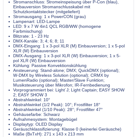
Stromanschluss: Stromeinspeisung über P-Con (blau),
Einbauversion Stromanschlusskabel mit
Schutzkontaktstecker (mitgeliefert)
Stromausgang: 1 x PowerCON (grau)
Lampenart: LED-Lampe
LED: 9 x 7 W 4in1 QCL RGB/WW (homogene
Farbmischung)
Blitzrate: 1 - 23 Hz
DMX-Kanäle: 3; 4; 6; 8; 11
DMX-Eingang: 1 x 3-pol XLR (M) Einbauversion; 1 x 5-pol
XLR (M) Einbauversion
DMX-Ausgang: 1 x 3-pol XLR (W) Einbauversion; 1 x 5-
pol XLR (W) Einbauversion
Kühlung: Passive Konvektionskühlung
Ansteuerung: Stand-alone; DMX; QuickDMX (optional);
W-DMX by Wireless Solution (optional); CRMX by
LumenRadio (optional); Master/Slave Funktion;
Musiksteuerung über Mikrofon; IR-Fernbedienung
Vorprogrammiert bei: Light´J; Light Captain; EASY SHOW
2; EASY SHOW 3
Abstrahlwinkel: 10°
Abstrahlwinkel (1/2 Peak): 10°; Frostfilter 18°
Abstrahlwinkel (1/10 Peak): 28°; Frostfilter 47°
Gehäusefarbe: Schwarz
Aufnahmesystem: Montagebügel
Displaytyp: OLED Display
Geräuschklassifizierung: Klasse 0 (keinerlei Geräusche)
Maße (BxTxH): 271 x 143 x 213 mm