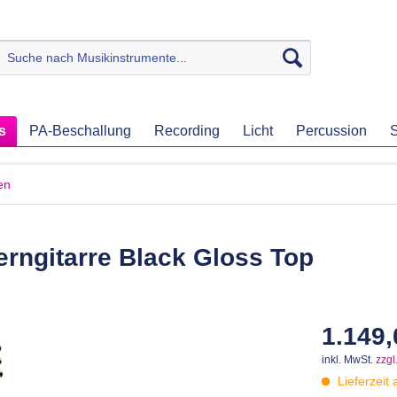
s
PA-Beschallung
Recording
Licht
Percussion
S
en
ngitarre Black Gloss Top
1.149,
inkl. MwSt.
zzgl
Lieferzeit 