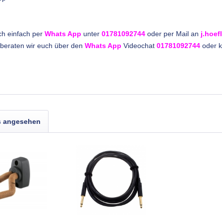
ch einfach per
Whats App
unter
01781092744
oder per Mail an
j.hoe
ne beraten wir euch über den
Whats App
Videochat
01781092744
oder 
s angesehen