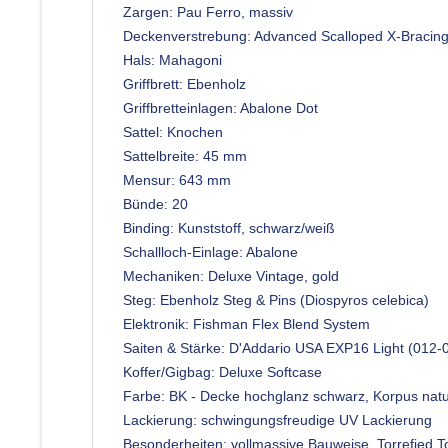
Zargen: Pau Ferro, massiv
Deckenverstrebung: Advanced Scalloped X-Bracing
Hals: Mahagoni
Griffbrett: Ebenholz
Griffbretteinlagen: Abalone Dot
Sattel: Knochen
Sattelbreite: 45 mm
Mensur: 643 mm
Bünde: 20
Binding: Kunststoff, schwarz/weiß
Schallloch-Einlage: Abalone
Mechaniken: Deluxe Vintage, gold
Steg: Ebenholz Steg & Pins (Diospyros celebica)
Elektronik: Fishman Flex Blend System
Saiten & Stärke: D'Addario USA EXP16 Light (012-
Koffer/Gigbag: Deluxe Softcase
Farbe: BK - Decke hochglanz schwarz, Korpus nat
Lackierung: schwingungsfreudige UV Lackierung
Besonderheiten: vollmassive Bauweise, Torrefied T