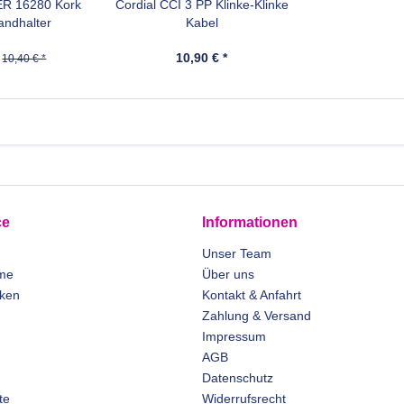
R 16280 Kork
Cordial CCI 3 PP Klinke-Klinke
andhalter
Kabel
10,90 € *
10,40 € *
ce
Informationen
Unser Team
me
Über uns
rken
Kontakt & Anfahrt
Zahlung & Versand
Impressum
AGB
Datenschutz
te
Widerrufsrecht