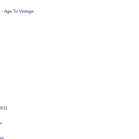
 - Age To Vintage
053)
ur
op