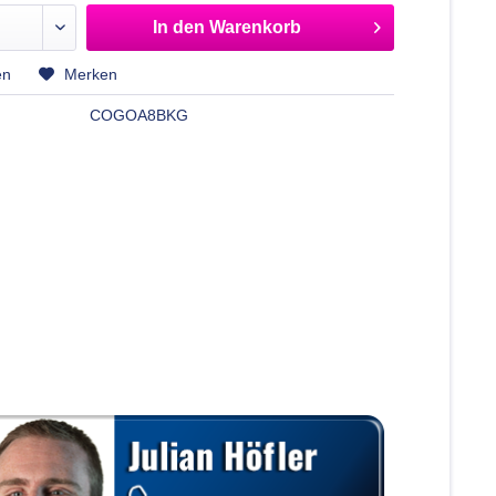
In den
Warenkorb
en
Merken
COGOA8BKG