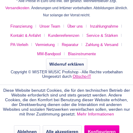
* Alle Preise in Euro und inkl. der gesetzl. Mehrwertsteuer zzgl.
Versandkosten.
Änderungen und Irrtümer vorbehalten. Abbildungen ähnlich.
Nur solange der Vorrat reicht.
Finanzierung
Unser Team
Über uns
Inzahlungnahme
Kontakt & Anfahrt
Kundenreferenzen
Service & Stärken
PA-Verleih
Vermietung
Reparatur
Zahlung & Versand
MM-Bandpool
Blasinstrumente
Widerruf erklären
Copyright © MISTER MUSIC Profishop - Alle Rechte vorbehalten
Umgesetzt durch
Ottscho-IT
Diese Website benutzt Cookies, die für den technischen Betrieb der
Website erforderlich sind und stets gesetzt werden. Andere
Cookies, die den Komfort bei Benutzung dieser Website erhöhen,
der Direktwerbung dienen oder die Interaktion mit anderen
Websites und sozialen Netzwerken vereinfachen sollen, werden nur
mit Ihrer Zustimmung gesetzt.
Mehr Informationen
Ablehnen
Alle akzeptieren
Konfigurieren