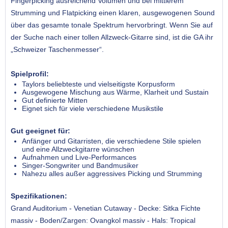
Fingerpicking ausreichend Volumen und bei mittlerem
Strumming und Flatpicking einen klaren, ausgewogenen Sound
über das gesamte tonale Spektrum hervorbringt. Wenn Sie auf
der Suche nach einer tollen Allzweck-Gitarre sind, ist die GA ihr
„Schweizer Taschenmesser“.
Spielprofil:
Taylors beliebteste und vielseitigste Korpusform
Ausgewogene Mischung aus Wärme, Klarheit und Sustain
Gut definierte Mitten
Eignet sich für viele verschiedene Musikstile
Gut geeignet für:
Anfänger und Gitarristen, die verschiedene Stile spielen
und eine Allzweckgitarre wünschen
Aufnahmen und Live-Performances
Singer-Songwriter und Bandmusiker
Nahezu alles außer aggressives Picking und Strumming
Spezifikationen:
Grand Auditorium - Venetian Cutaway - Decke: Sitka Fichte
massiv - Boden/Zargen: Ovangkol massiv - Hals: Tropical