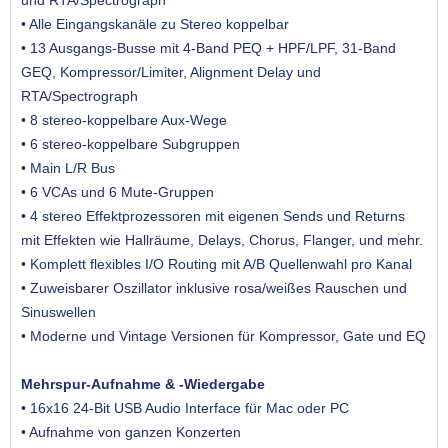
und RTA/Spectrograph
• Alle Eingangskanäle zu Stereo koppelbar
• 13 Ausgangs-Busse mit 4-Band PEQ + HPF/LPF, 31-Band
GEQ, Kompressor/Limiter, Alignment Delay und
RTA/Spectrograph
• 8 stereo-koppelbare Aux-Wege
• 6 stereo-koppelbare Subgruppen
• Main L/R Bus
• 6 VCAs und 6 Mute-Gruppen
• 4 stereo Effektprozessoren mit eigenen Sends und Returns
mit Effekten wie Hallräume, Delays, Chorus, Flanger, und mehr.
• Komplett flexibles I/O Routing mit A/B Quellenwahl pro Kanal
• Zuweisbarer Oszillator inklusive rosa/weißes Rauschen und
Sinuswellen
• Moderne und Vintage Versionen für Kompressor, Gate und EQ
Mehrspur-Aufnahme & -Wiedergabe
• 16x16 24-Bit USB Audio Interface für Mac oder PC
• Aufnahme von ganzen Konzerten