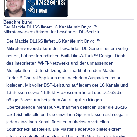
Beschreibung
Der Mackie DL16S liefert 16 Kanäle mit Onyx+™
Mikrofonvorverstärkern der bewährten DL-Serie in...
Der Mackie DL16S liefert 16 Kanäle mit Onyx+™
Mikrofonvorverstärkern der bewährten DL-Serie in einem völlig
neuen, bühnenfreundlichen Built-Like-A-Tank™ Design. Dank
des integrierten Wi-Fi-Netzwerks und der umfassenden
Multiplattform-Unterstützung der marktführenden Master
Fader™ Control App kann man nach dem Auspacken sofort
loslegen. Mit voller DSP-Leistung auf jedem der 16 Kanäle und
13 Bussen sowie 4 Effekt-Prozessoren liefert das DL16S die
nötige Power, um bei jedem Auftritt gut zu klingen.
Überzeugende Mehrspur-Aufnahmen gelingen über die 16x16
USB Schnittstelle und die einzelnen Spuren lassen sich sogar in
jeden einzelnen Kanal für einen mühelosen virtuellen
Soundcheck abspielen. Die Master Fader App bietet extrem
intuitive Kontrolle über alles auf bis zu 20 Geräten gleichzeitig,