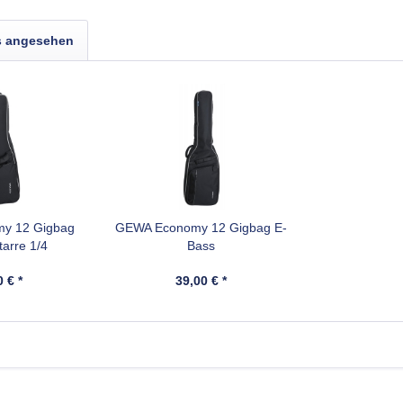
s angesehen
y 12 Gigbag
GEWA Economy 12 Gigbag E-
tarre 1/4
Bass
 € *
39,00 € *