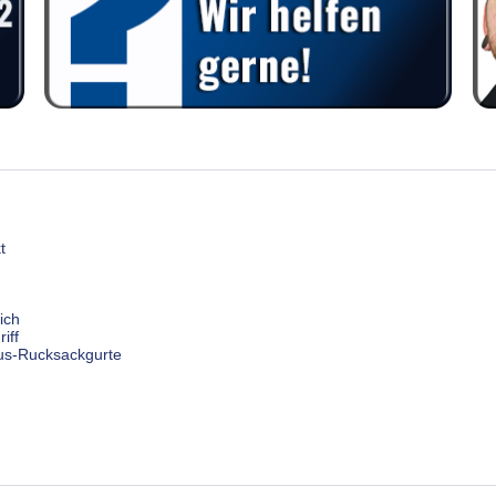
t
ich
iff
uxus-Rucksackgurte